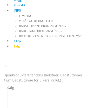
Kontakt
INFO
LEVERING
VILKÅR OG BETINGELSER
BADSTUTØNNE BRUKSANVISNING
BADESTAMP BRUKSANVISNING
BRUKSREGLEMENT FOR KUPONGKODENE VÅRE
FAQs
Salg
0
0
Hjem
Produkter
Utendørs Badstuer
,
Badstutønner
1,6m Badstutønne for 3 Pers. (S16E)
Salg