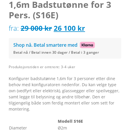
1,6m Badstutønne for 3
Pers. (S16E)
Opprinnelig
Nåværende
fra:
29 000
kr
26 100
kr
pris
pris
Shop nå. Betal smartere med
var:
er:
Betal nå / Betal innen 30 dager / Betal i 3 ganger
29
26
Produksjonstiden er omtrent: 3-4 uker
000 kr.
100 kr.
Konfigurer badstutønne 1,6m for 3 personer etter dine
behov med konfiguratoren nedenfor. Du kan velge type
ovn (vedfyrt eller elektrisk), glassvegger eller speilvegger,
samt legge til belysning og andre tilbehør. Den er
tilgjengelig både som ferdig montert eller som sett for
montering.
Modell S16E
Diameter
Ø2m