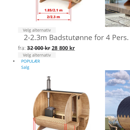
Dette
Velg alternativ
2-2.3m Badstutønne for 4 Pers.
produktet
har
Opprinnelig
Nåværende
fra:
32 000
kr
28 800
kr
flere
varianter.
Dette
Velg alternativ
pris
pris
Alternativene
produktet
POPULÆR
var:
er:
kan
har
Salg
32
28
velges
flere
på
varianter.
000 kr.
800 kr.
produktsiden
Alternativene
kan
velges
på
produktsiden