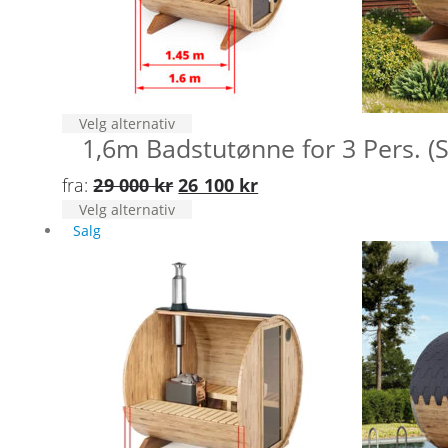
Dette
Velg alternativ
1,6m Badstutønne for 3 Pers. (
produktet
har
Opprinnelig
Nåværende
fra:
29 000
kr
26 100
kr
flere
varianter.
Dette
Velg alternativ
pris
pris
Alternativene
produktet
Salg
var:
er:
kan
har
29
26
velges
flere
på
varianter.
000 kr.
100 kr.
produktsiden
Alternativene
kan
velges
på
produktsiden