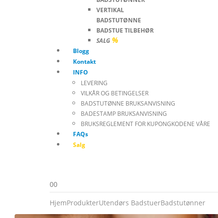
VERTIKAL
BADSTUTØNNE
BADSTUE TILBEHØR
%
SALG
Blogg
Kontakt
INFO
LEVERING
VILKÅR OG BETINGELSER
BADSTUTØNNE BRUKSANVISNING
BADESTAMP BRUKSANVISNING
BRUKSREGLEMENT FOR KUPONGKODENE VÅRE
FAQs
Salg
0
0
Hjem
Produkter
Utendørs Badstuer
Badstutønner