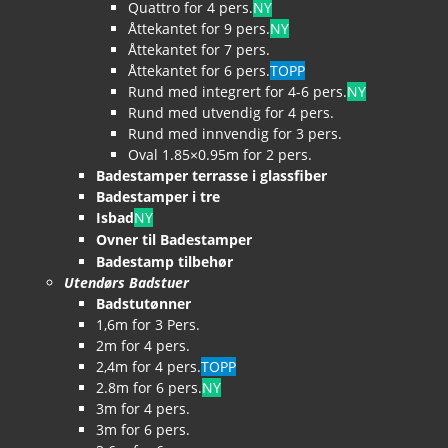
Quattro for 4 pers.
NY
Åttekantet for 9 pers.
NY
Åttekantet for 7 pers.
Åttekantet for 6 pers.
TOPP
Rund med integrert for 4-6 pers.
NY
Rund med utvendig for 4 pers.
Rund med innvendig for 3 pers.
Oval 1.85×0.95m for 2 pers.
Badestamper terrasse i glassfiber
Badestamper i tre
Isbad
NY
Ovner til Badestamper
Badestamp tilbehør
Utendørs Badstuer
Badstutønner
1,6m for 3 Pers.
2m for 4 pers.
2,4m for 4 pers.
TOPP
2.8m for 6 pers.
NY
3m for 4 pers.
3m for 6 pers.