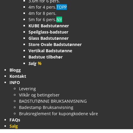
3.6m for 6 pers.
4m for 4 pers.
TOPP
4m for 8 pers.
5m for 6 pers.
NY
KUBE Badstutønner
Speilglass-badstuer
Glass Badstutønner
Store Ovale Badstutønner
Vertikal Badstutønne
Badstue tilbehør
%
Salg
Blogg
Kontakt
INFO
Levering
Vilkår og betingelser
BADSTUTØNNE BRUKSANVISNING
Badestamp Bruksanvisning
Bruksreglement for kupongkodene våre
FAQs
Salg