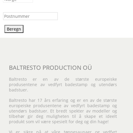
Beregn
BALTRESTO PRODUCTION OÜ
Baltresto er en av de største europeiske
produsentene av vedfyrt badestamp og utendørs
badstuer.
Baltresto har 17 års erfaring og er en av de største
europeiske produsentene av vedfyrt badestamp og
utendørs badstuer. Et bredt spekter av modeller og
tilbehør gir deg muligheten til å skape et ideelt
produkt som vil være spesielt for deg og din hage!
Vi er sikre på at våre tønnesaunaer og vedfyrt