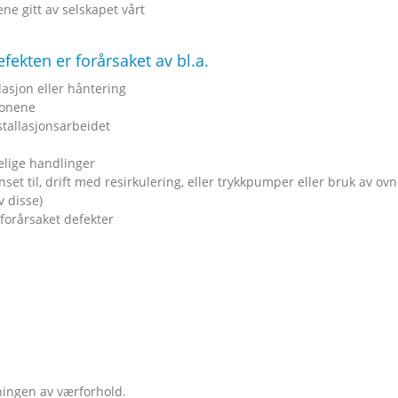
ne gitt av selskapet vårt
efekten er forårsaket av bl.a.
lasjon eller håntering
jonene
tallasjonsarbeidet
elige handlinger
nset til, drift med resirkulering, eller trykkpumper eller bruk av 
v disse)
forårsaket defekter
ningen av værforhold.