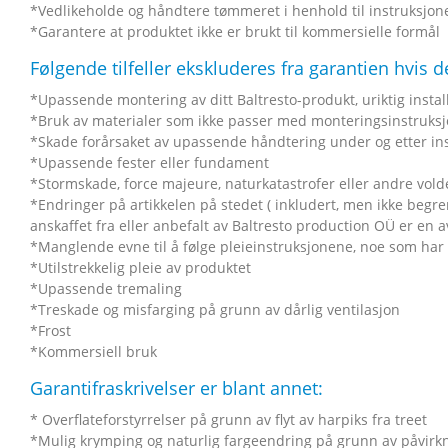
*Vedlikeholde og håndtere tømmeret i henhold til instruksjone
*Garantere at produktet ikke er brukt til kommersielle formål
Følgende tilfeller ekskluderes fra garantien hvis d
*Upassende montering av ditt Baltresto-produkt, uriktig instal
*Bruk av materialer som ikke passer med monteringsinstruks
*Skade forårsaket av upassende håndtering under og etter ins
*Upassende fester eller fundament
*Stormskade, force majeure, naturkatastrofer eller andre vold
*Endringer på artikkelen på stedet ( inkludert, men ikke begre
anskaffet fra eller anbefalt av Baltresto production OÜ er en a
*Manglende evne til å følge pleieinstruksjonene, noe som har 
*Utilstrekkelig pleie av produktet
*Upassende tremaling
*Treskade og misfarging på grunn av dårlig ventilasjon
*Frost
*Kommersiell bruk
Garantifraskrivelser er blant annet:
* Overflateforstyrrelser på grunn av flyt av harpiks fra treet
*Mulig krymping og naturlig fargeendring på grunn av påvirk