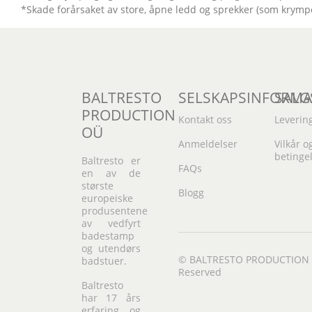
*Skade forårsaket av store, åpne ledd og sprekker (som krympe
BALTRESTO
SELSKAPSINFORMA
SALG
PRODUCTION
Kontakt oss
Leverin
OÜ
Anmeldelser
Vilkår o
betinge
Baltresto er
FAQs
en av de
største
Blogg
europeiske
produsentene
av vedfyrt
badestamp
og utendørs
© BALTRESTO PRODUCTION OÜ
badstuer.
Reserved
Baltresto
har 17 års
erfaring og