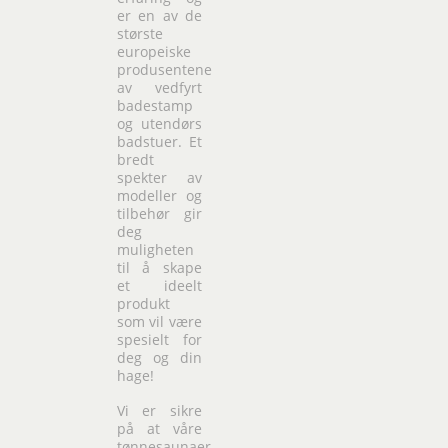
er en av de
største
europeiske
produsentene
av vedfyrt
badestamp
og utendørs
badstuer. Et
bredt
spekter av
modeller og
tilbehør gir
deg
muligheten
til å skape
et ideelt
produkt
som vil være
spesielt for
deg og din
hage!
Vi er sikre
på at våre
tønnesaunaer