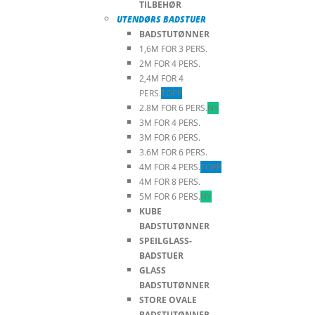
TILBEHØR
UTENDØRS BADSTUER
BADSTUTØNNER
1,6M FOR 3 PERS.
2M FOR 4 PERS.
2,4M FOR 4
PERS.
TOPP
2.8M FOR 6 PERS.
NY
3M FOR 4 PERS.
3M FOR 6 PERS.
3.6M FOR 6 PERS.
4M FOR 4 PERS.
TOPP
4M FOR 8 PERS.
5M FOR 6 PERS.
NY
KUBE
BADSTUTØNNER
SPEILGLASS-
BADSTUER
GLASS
BADSTUTØNNER
STORE OVALE
BADSTUTØNNER