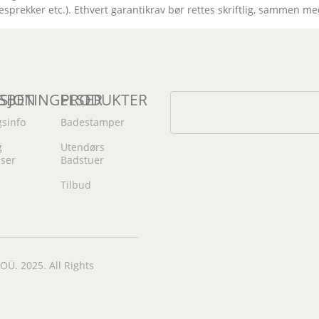
sprekker etc.). Ethvert garantikrav bør rettes skriftlig, sammen 
SJON
SBETINGELSER
PRODUKTER
gsinfo
Badestamper
g
Utendørs
lser
Badstuer
Tilbud
. 2025. All Rights