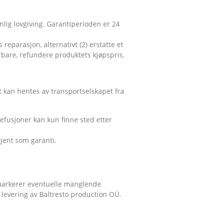
lig lovgiving. Garantiperioden er 24
 reparasjon, alternativt (2) erstatte et
ørbare, refundere produktets kjøpspris.
t kan hentes av transportselskapet fra
refusjoner kan kun finne sted etter
kjent som garanti.
 markerer eventuelle manglende
levering av Baltresto production OÜ.