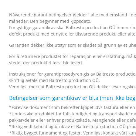
Nåværende garantibetingelser gjelder i alle medlemsland i den
måneder. Den begynner med kjøpsdato.
For gyldige garantikrav skal Baltresto production OÜ innen rimeli
defekt produkt med et nytt eller tilsvarende produkt, eller al
Garantien dekker ikke utstyr som er skadet på grunn av et uhell
For å returnere produktet for reparasjon eller erstatning, må 
stedet der produktet først ble levert.
Instruksjoner for garantiprosedyren gis av Baltresto production
skriftlig avtale med Baltresto production OÜ.
Vennligst merk at Baltresto production OÜ dekker leveringskost
Betingelser som garantikrav er bl.a (men ikke begr
*Forevise dokument som bekrefter kjøpet, dvs faktura eller en k
*Undersøke produktet for fullstendighet og transportskade m
pakker/deler eller enhver produktskade. Manglende eller defe
*Riktig vedlikehold og bruk av et Baltresto production OÜ pro
*Riktig bygget fundament og fester. Vennligst kontakt vårt ku