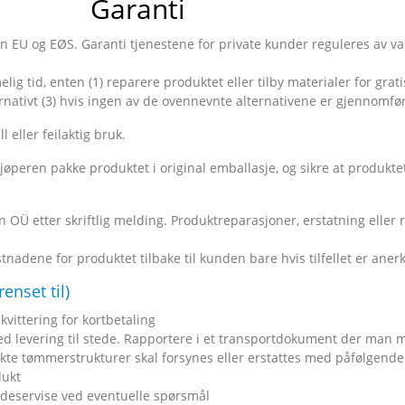
Garanti
 EU og EØS. Garanti tjenestene for private kunder reguleres av van
g tid, enten (1) reparere produktet eller tilby materialer for gratis
ternativt (3) hvis ingen av de ovennevnte alternativene er gjennomf
 eller feilaktig bruk.
kjøperen pakke produktet i original emballasje, og sikre at produkte
 OÜ etter skriftlig melding. Produktreparasjoner, erstatning eller 
nadene for produktet tilbake til kunden bare hvis tilfellet er aner
enset til)
vittering for kortbetaling
ed levering til stede. Rapportere i et transportdokument der man
kte tømmerstrukturer skal forsynes eller erstattes med påfølgende 
dukt
ndeservise ved eventuelle spørsmål