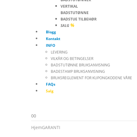
VERTIKAL
BADSTUTØNNE
BADSTUE TILBEHØR
%
SALG
Blogg
Kontakt
INFO
LEVERING
VILKÅR OG BETINGELSER
BADSTUTØNNE BRUKSANVISNING
BADESTAMP BRUKSANVISNING
BRUKSREGLEMENT FOR KUPONGKODENE VÅRE
FAQs
Salg
0
0
Hjem
GARANTI