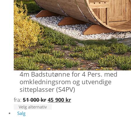
4m Badstutønne for 4 Pers. med
omkledningsrom og utvendige
sitteplasser (S4PV)
Opprinnelig
Nåværende
fra:
51 000
kr
45 900
kr
Dette
Velg alternativ
pris
pris
produktet
Salg
var:
er:
har
51
45
flere